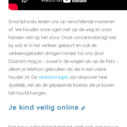
Smartphones leiden ons op verschillende manieren
af. We houden onze ogen niet op de weg en onze
handen niet op het stuur. Onze concentratie ligt niet
bij wat er in het verkeer gebeurt en ook de
verkeersgeluiden dringen minder tot ons door.
Daarom mag je – zowel in de wagen als op de fiets –
alleen je telefoon gebruiken als die in een vaste
houder zit. De
verkeersregels
zijn daarover heel
duidelijk, net als de gepeperde boetes die je boven
het hoofd hangen.
Je kind veilig online