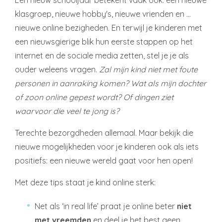
Een nieuw schooljaar betekent vaak ook: een nieuwe
klasgroep, nieuwe hobby's, nieuwe vrienden en …
nieuwe online bezigheden. En terwijl je kinderen met
een nieuwsgierige blik hun eerste stappen op het
internet en de sociale media zetten, stel je je als
ouder weleens vragen.
Zal mijn kind niet met foute
personen in aanraking komen? Wat als mijn dochter
of zoon online gepest wordt? Of dingen ziet
waarvoor die veel te jong is?
Terechte bezorgdheden allemaal. Maar bekijk die
nieuwe mogelijkheden voor je kinderen ook als iets
positiefs: een nieuwe wereld gaat voor hen open!
Met deze tips staat je kind online sterk:
Net als ‘in real life’ praat je online beter
niet
met vreemden
en deel je het best geen