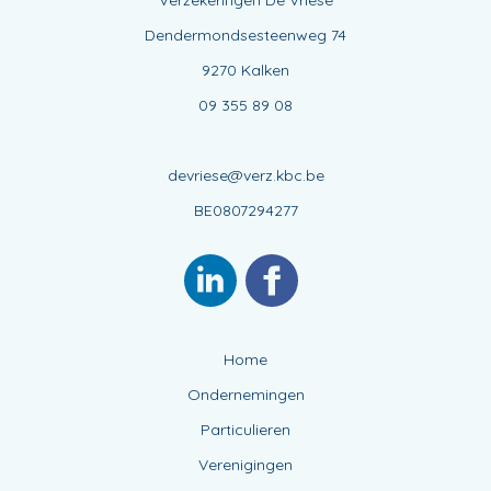
Verzekeringen De Vriese
Dendermondsesteenweg 74
9270 Kalken
09 355 89 08
devriese@verz.kbc.be
BE0807294277
Home
Ondernemingen
Particulieren
Verenigingen