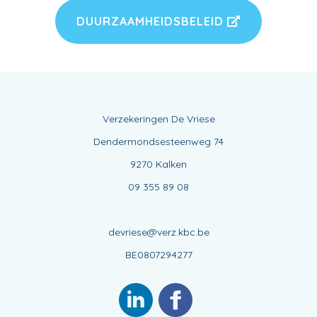
DUURZAAMHEIDSBELEID
Verzekeringen De Vriese
Dendermondsesteenweg 74
9270 Kalken
09 355 89 08
devriese@verz.kbc.be
BE0807294277