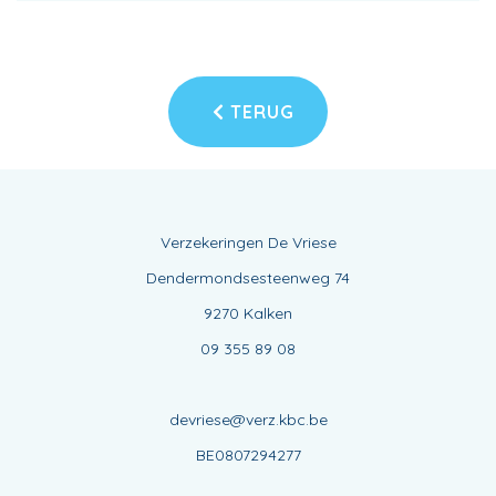
TERUG
Verzekeringen De Vriese
Dendermondsesteenweg 74
9270 Kalken
09 355 89 08
devriese@verz.kbc.be
BE0807294277