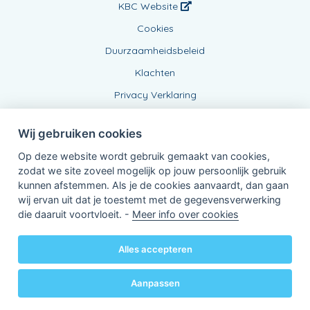
KBC Website
Cookies
Duurzaamheidsbeleid
Klachten
Privacy Verklaring
Wij gebruiken cookies
Op deze website wordt gebruik gemaakt van cookies,
zodat we site zoveel mogelijk op jouw persoonlijk gebruik
kunnen afstemmen. Als je de cookies aanvaardt, dan gaan
wij ervan uit dat je toestemt met de gegevensverwerking
Verbonden Agent, BE0807294277
die daaruit voortvloeit. -
Meer info over cookies
van KBC Verzekeringen nv
Professor Roger Van Overstraetenplein 2
3000 Leuven - Belgie
Alles accepteren
BTW BE 0403.552.563 - RPR Leuven
Powered by
KBC-Agent
(
versie 3.21.0
)
Bene.be
© 2026 alle rechten voorbehouden
Aanpassen