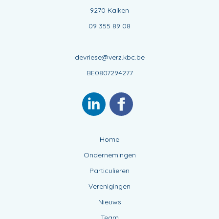
9270 Kalken
09 355 89 08
devriese@verz.kbc.be
BE0807294277
Home
Ondernemingen
Particulieren
Verenigingen
Nieuws
Team