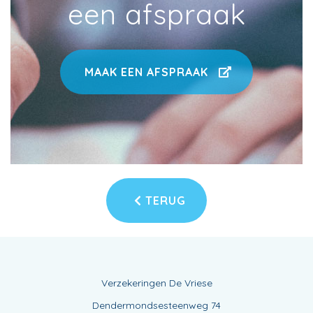
een afspraak
MAAK EEN AFSPRAAK
TERUG
Verzekeringen De Vriese
Dendermondsesteenweg 74