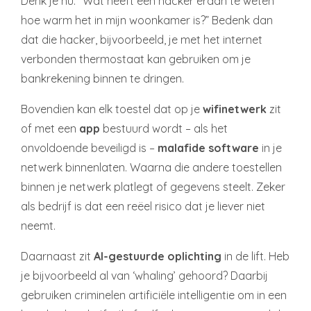
Denk je nu: “Wat heeft een hacker eraan te weten
hoe warm het in mijn woonkamer is?” Bedenk dan
dat die hacker, bijvoorbeeld, je met het internet
verbonden thermostaat kan gebruiken om je
bankrekening binnen te dringen.
Bovendien kan elk toestel dat op je
wifinetwerk
zit
of met een
app
bestuurd wordt – als het
onvoldoende beveiligd is –
malafide software
in je
netwerk binnenlaten. Waarna die andere toestellen
binnen je netwerk platlegt of gegevens steelt. Zeker
als bedrijf is dat een reëel risico dat je liever niet
neemt.
Daarnaast zit
AI-gestuurde oplichting
in de lift. Heb
je bijvoorbeeld al van ‘whaling’ gehoord? Daarbij
gebruiken criminelen artificiële intelligentie om in een