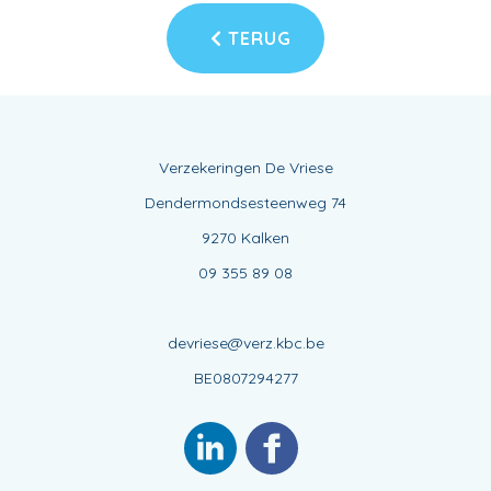
TERUG
Verzekeringen De Vriese
Dendermondsesteenweg 74
9270 Kalken
09 355 89 08
devriese@verz.kbc.be
BE0807294277