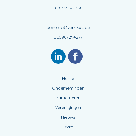
09 355 89 08
devriese@verz.kbc.be
BE0807294277
Home
Ondernemingen
Particulieren
Verenigingen
Nieuws
Team