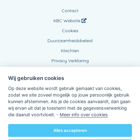
Contact
KBC Website
Cookies
Duurzaamheidsbeleid
Klachten
Privacy Verklaring
Wij gebruiken cookies
Op deze website wordt gebruik gemaakt van cookies,
zodat we site zoveel mogelijk op jouw persoonlijk gebruik
kunnen afstemmen. Als je de cookies aanvaardt, dan gaan
wij ervan uit dat je toestemt met de gegevensverwerking
Verbonden Agent, BE0807294277
die daaruit voortvloeit. -
Meer info over cookies
van KBC Verzekeringen nv
Professor Roger Van Overstraetenplein 2
3000 Leuven - Belgie
Alles accepteren
BTW BE 0403.552.563 - RPR Leuven
Powered by
KBC-Agent
(
versie 3.21.0
)