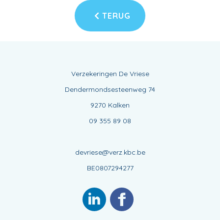
TERUG
Verzekeringen De Vriese
Dendermondsesteenweg 74
9270 Kalken
09 355 89 08
devriese@verz.kbc.be
BE0807294277