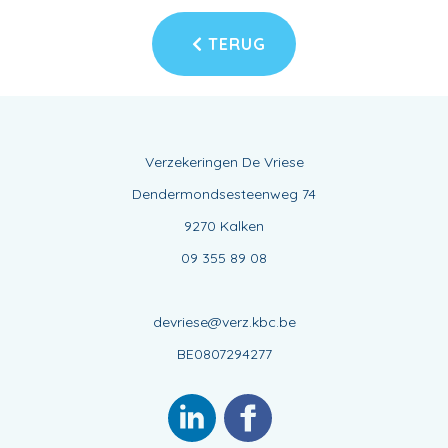
TERUG
Verzekeringen De Vriese
Dendermondsesteenweg 74
9270 Kalken
09 355 89 08
devriese@verz.kbc.be
BE0807294277