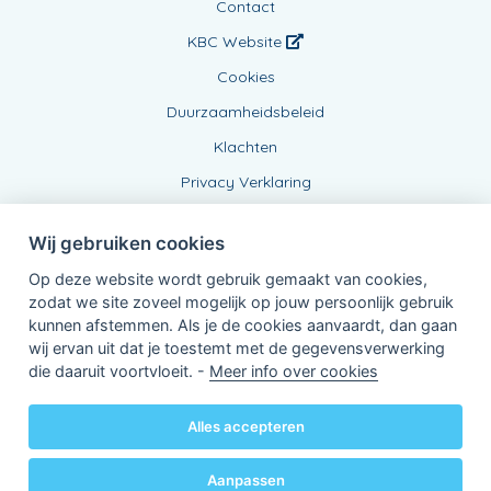
Contact
KBC Website
Cookies
Duurzaamheidsbeleid
Klachten
Privacy Verklaring
Wij gebruiken cookies
Op deze website wordt gebruik gemaakt van cookies,
zodat we site zoveel mogelijk op jouw persoonlijk gebruik
kunnen afstemmen. Als je de cookies aanvaardt, dan gaan
wij ervan uit dat je toestemt met de gegevensverwerking
Verbonden Agent, BE0807294277
die daaruit voortvloeit. -
Meer info over cookies
van KBC Verzekeringen nv
Professor Roger Van Overstraetenplein 2
3000 Leuven - Belgie
Alles accepteren
BTW BE 0403.552.563 - RPR Leuven
Powered by
KBC-Agent
(
versie 3.21.0
)
Bene.be
© 2026 alle rechten voorbehouden
Aanpassen