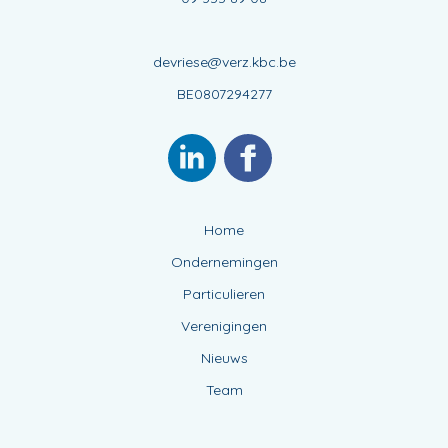
devriese@verz.kbc.be
BE0807294277
Home
Ondernemingen
Particulieren
Verenigingen
Nieuws
Team