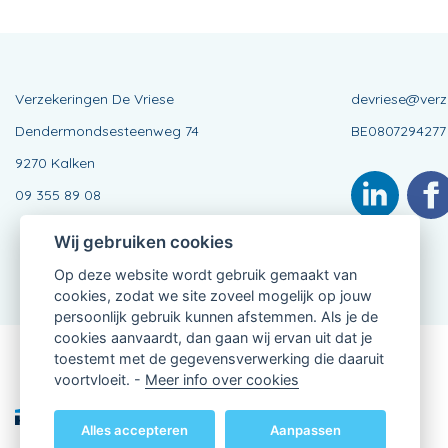
Verzekeringen De Vriese
devriese@verz
Dendermondsesteenweg 74
BE0807294277
9270 Kalken
09 355 89 08
Wij gebruiken cookies
Op deze website wordt gebruik gemaakt van
cookies, zodat we site zoveel mogelijk op jouw
persoonlijk gebruik kunnen afstemmen. Als je de
cookies aanvaardt, dan gaan wij ervan uit dat je
toestemt met de gegevensverwerking die daaruit
Verbonden Agent, BE0807294277
voortvloeit. -
Meer info over cookies
van KBC Verzekeringen nv
Professor Roger Van Overstraetenplein 2
3000 Leuven - Belgie
Alles accepteren
Aanpassen
BTW BE 0403.552.563 - RPR Leuven